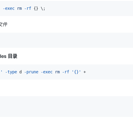
"
-exec
rm
-rf
{
}
\
;
的文件
es 目录
s'
-type
 d 
-prune
-exec
rm
-rf
'{}'