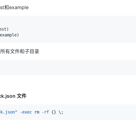
和example
st
)
example
)
的所有文件和子目录
k.json 文件
ck.json"
-exec
rm
-rf
{
}
\
;