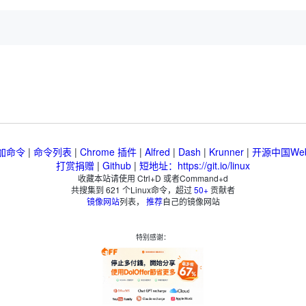
加命令
|
命令列表
|
Chrome 插件
|
Alfred
|
Dash
|
Krunner
|
开源中国We
打赏捐赠
|
Github
|
短地址：https://git.io/linux
收藏本站请使用 Ctrl+D 或者Command+d
共搜集到
621
个Linux命令，超过
50+
贡献者
镜像网站
列表，
推荐
自己的镜像网站
特别感谢：