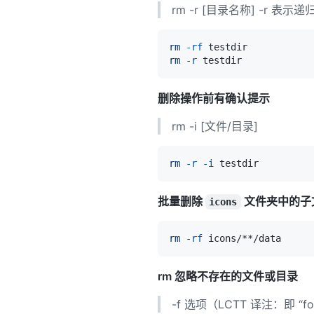
rm -r [目录名称] -r 
rm
-rf
rm
-r
删除操作前有确认提示
rm -i [文件/目录]
rm
-r
-i
批量删除
文件夹中的子文
icons
rm
-rf
rm 忽略不存在的文件或目录
-f 选项（LCTT 译注：即 