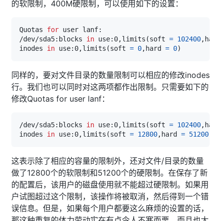
的软限制，400M硬限制，可以使用如下的设置：
Quotas 
for
/dev/sda5:blocks 
in
 use:0,limits
(
soft 
=
102400
,hard
inodes 
in
 use:0,limits
(
soft 
=
0
,hard 
=
0
)
同样的，要对文件目录的数量限制可以相应的修改inodes
行。我们也可以同时对这两项都作出限制。只需要如下的
修改Quotas for user lanf：
/dev/sda5:blocks 
in
 use:0,limits
(
soft 
=
102400
,hard
inodes 
in
 use:0,limits
(
soft 
=
12800
,hard 
=
51200
)
这表示除了相应的容量的限制外，还对文件/目录的数量
做了12800个的软限制和51200个的硬限制。在保存了新
的配置后，该用户的磁盘使用就不能超过硬限制。如果用
户试图超过这个限制，该操作将被取消，然后得到一个错
误信息。但是，如果每个用户都要这么麻烦的设置的话，
那这种重复的体力劳动实在有点令人不寒而栗，而且也太