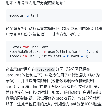
用如下命令来为用户分配磁盘配额：
edquota 
-u
这个命令将启动默认文本编辑器（如vi或其他由$EDITOR
环境变量指定的编辑器），其内容如下所示：
Quotas 
for
/dev/sda5:blocks 
in
 use:0,limits
(
soft 
=
0
,hard 
=
0
)
inodes 
in
 use:0,limits
(
soft 
=
0
,hard 
=
0
)
这表示lanf用户在
分区（该分区已经在
/dev/sda5
usrquota的控制之下）中迄今使用了0个数据块（以K为
单位），并且没有设限制（包括软限制soft和硬限制
hard），同样，lanf在这个分区也没有任何文件和目录，
并且也没有任何软硬限制。如果，我们想对用户进行磁盘
容量的限制的话，只需要修改blocks行的limits部分就可
以了，注意单位使用的是K。例如要为lanf分配100M磁盘